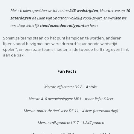
Met z’n allen speelden we tot nu toe
245 wedstrijden
, kleurden we op
10
zaterdagen
de Laan van Spartaan volledig rood-zwart, en werkten we
ons door letterlijk
tienduizenden
rallypunten
heen.
Sommige teams staan op het punt kampioen te worden, anderen
lijken vooral bezig met het wereldrecord “spannende wedstrijd
spelen”, en een paar teams moeten in de tweede helft nog even flink
aan de bak.
Fun Facts
Meeste vijfsetters: DS 8 – 4 stuks
Meeste 4–0 overwinningen: MB1 – maar liefst 6 keer
Meeste ‘onder de tien’-sets: DS 11 – 4 keer (taartwaardig!)
Meeste rallypunten: HS 7 – 1.847 punten