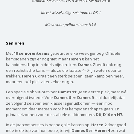
Grootste setverschil: HS 8 won een set met 25–6
Meest wisselvallige setstanden: DS 1
Minst voorspelbare team: HS 6
Senioren
Met
19 seniorenteams
gebeurt er elke week genoeg. Officiële
kampioenen zijn er nog niet, maar
Heren 8
kan het
kampioenschap inmiddels bijna ruiken.
Dames 7
heeft ook nog
een realistische kans — als ze die laatste 4–0-lijn weten door te
trekken.
Heren 6
draait een sterk seizoen: geen kampioen meer,
maar een p/d-plek zit er zeker nog in.
Een speciale shout-out voor
Dames 11
: geen eerste plek, maar wél
overtuigend tweede! Voor
Dames 6
en
Dames 9
is al duidelijk dat
ze volgend seizoen een klasse lager uitkomen — een mooi
moment om daar meteen voor het kampioenschap te gaan. En
prima seizoenen voor de stabiele middenmoters
D8, D10 en H7
.
In de jaarcompetities is het nog alle kanten op.
Heren 2
doet goed
mee in de top van hun poule, terwijl
Dames 3
en
Heren 4
een wat