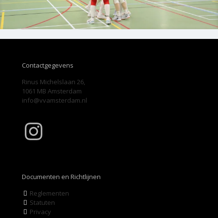
Contactgegevens
Rinus Michelslaan 26,
1061 MB Amsterdam
info@vvamsterdam.nl
Instagram
Documenten en Richtlijnen
Reglementen
Statuten
Privacy