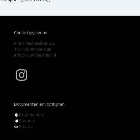
Contactgegevens
Rinus Michelslaan 26,
1061 MB Amsterdam
info@vvamsterdam.nl
Instagram
Documenten en Richtlijnen
Reglementen
Statuten
Privacy