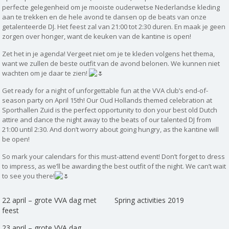
perfecte gelegenheid om je mooiste ouderwetse Nederlandse kleding
aan te trekken en de hele avond te dansen op de beats van onze
getalenteerde DJ. Het feest zal van 21:00 tot 2:30 duren. En maak je geen
zorgen over honger, want de keuken van de kantine is open!
Zet het in je agenda! Vergeet niet om je te kleden volgens het thema,
want we
zullen de beste outfit van de avond belonen. We kunnen niet
wachten om je daar te zien!
Get ready for a night of unforgettable fun at the VVA club’s end-of-
season party on April 15th! Our Oud Hollands themed celebration at
Sporthallen Zuid is the perfect opportunity to don your best old Dutch
attire and dance the night away to the beats of our talented DJ from
21:00 until 2:30. And don’t worry about going hungry, as the kantine will
be open!
So mark your calendars for this must-attend event! Don’t forget to dress
to impress, as we’ll be awarding the best outfit of the night. We can’t wait
to see you there!
22 april – grote VVA dag met
Spring activities 2019
feest
23 april – grote VVA dag